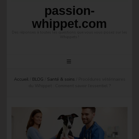
passion-
whippet.com
Des réponses à toutes les questions que vous vous posez sur les
Whippets !
Accueil
/
BLOG
/
Santé & soins
/
Procédures vétérinaires
du Whippet : Comment savoir l’essentiel ?