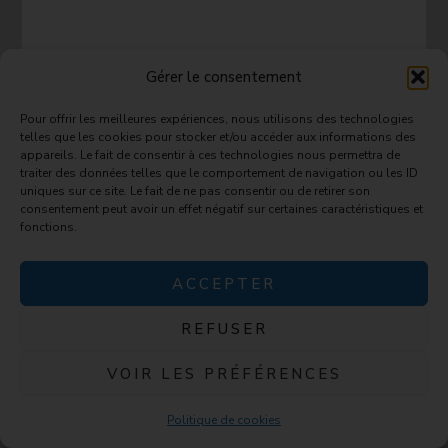
Gérer le consentement
Avant et après : La check-list
Pour offrir les meilleures expériences, nous utilisons des technologies
telles que les cookies pour stocker et/ou accéder aux informations des
qui vous rend solide
appareils. Le fait de consentir à ces technologies nous permettra de
traiter des données telles que le comportement de navigation ou les ID
uniques sur ce site. Le fait de ne pas consentir ou de retirer son
consentement peut avoir un effet négatif sur certaines caractéristiques et
Pour que les procédures vétérinaires du Whippet
fonctions.
soient moins stressantes, il est utile d’avoir une
check-list simple. Avant. Après. Et les signaux qui
ACCEPTER
doivent vous pousser à rappeler. Cela vous évite de
sortir du cabinet en vous disant « j’ai encore oublié de
REFUSER
poser cette question ». Et cela vous donne des
VOIR LES PRÉFÉRENCES
repères clairs une fois de retour à la maison.
Ainsi, l’idée n’est pas de transformer chaque rendez-
Politique de cookies
vous en interrogatoire, mais de vous donner une