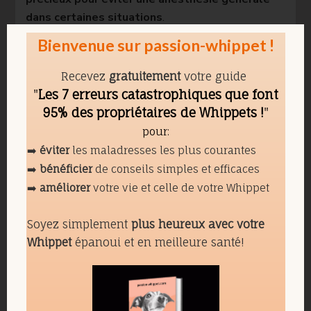
dans certaines situations
.
Bienvenue sur passion-whippet !
Anesthésie générale
Recevez
gratuitement
votre guide
Enfin, la troisième catégorie est celle de l’anesthésie
"
Les 7 erreurs catastrophiques que font
générale. C’est le
niveau le plus lourd des
95% des propriétaires de Whippets !
"
procédures vétérinaires du Whippet
. Elle est
pour:
nécessaire pour les chirurgies (stérilisation, retrait de
➡️
éviter
les maladresses les plus courantes
masse, certaines interventions dentaires), pour
➡️
bénéficier
de conseils simples et efficaces
certains examens invasifs ou pour des actes qui
➡️
améliorer
votre vie et celle de votre Whippet
seraient trop douloureux ou dangereux à réaliser
sans endormir complètement le chien. C’est aussi la
Soyez simplement
plus heureux avec votre
catégorie qui génère le plus d’inquiétude chez les
Whippet
épanoui et en meilleure santé!
propriétaires de Whippets, et c’est normal.
Chez le Whippet,
l’anesthésie demande une
compétence particulière
. On privilégie des