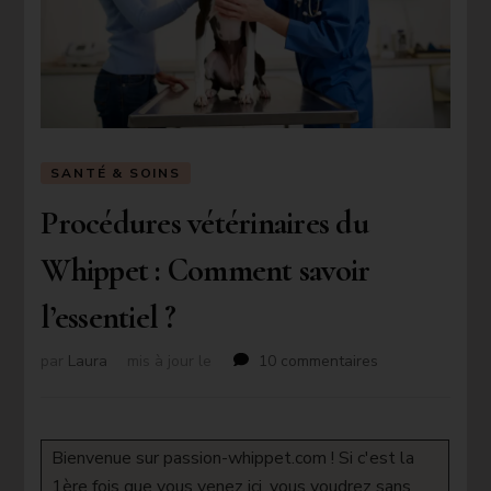
SANTÉ & SOINS
Procédures vétérinaires du
Whippet : Comment savoir
l’essentiel ?
sur
par
Laura
mis à jour le
10 commentaires
Procédures
vétérinaires
du
Whippet
Bienvenue sur passion-whippet.com ! Si c'est la
:
1ère fois que vous venez ici, vous voudrez sans