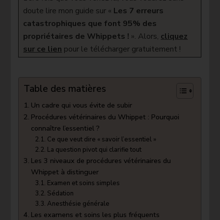
Comment
doute lire mon guide sur «
Les 7 erreurs
savoir
catastrophiques que font 95% des
l’essentiel
?
propriétaires de Whippets !
». Alors,
c
liquez
sur ce lien
pour le télécharger gratuitement !
Table des matières
Un cadre qui vous évite de subir
Procédures vétérinaires du Whippet : Pourquoi
connaître l’essentiel ?
Ce que veut dire « savoir l’essentiel »
La question pivot qui clarifie tout
Les 3 niveaux de procédures vétérinaires du
Whippet à distinguer
Examen et soins simples
Sédation
Anesthésie générale
Les examens et soins les plus fréquents