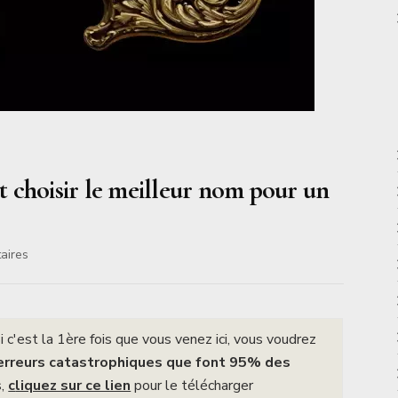
 choisir le meilleur nom pour un
sur
aires
Nouvelle
année
:
Comment
 c'est la 1ère fois que vous venez ici, vous voudrez
choisir
erreurs catastrophiques que font 95% des
le
s,
c
liquez sur ce lien
meilleur
pour le télécharger