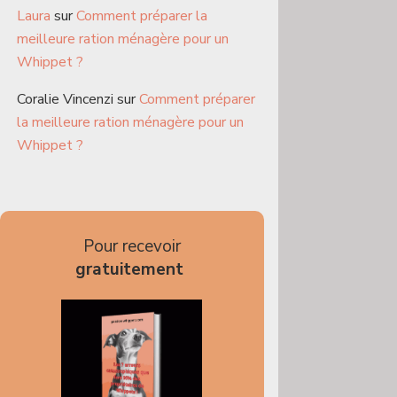
Laura
sur
Comment préparer la
meilleure ration ménagère pour un
Whippet ?
Coralie Vincenzi
sur
Comment préparer
la meilleure ration ménagère pour un
Whippet ?
Pour recevoir
gratuitement