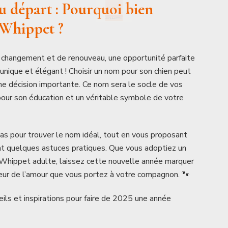
u départ : Pourquoi bien
 Whippet ?
changement et de renouveau, une opportunité parfaite
nique et élégant ! Choisir un nom pour son chien peut
’une décision importante. Ce nom sera le socle de vos
pour son éducation et un véritable symbole de votre
 pas pour trouver le nom idéal, tout en vous proposant
nt quelques astuces pratiques. Que vous adoptiez un
 Whippet adulte, laissez cette nouvelle année marquer
🐾
JE VEUX RECEVOIR MON GUIDE !
teur de l’amour que vous portez à votre compagnon. 🐾
Je hais les spams : votre adresse email ne sera jamais cédée ni revendue. En vous
inscrivant ici, vous recevrez les articles, vidéos, offres commerciales, podcasts et
ls et inspirations pour faire de 2025 une année
autres conseils pour vous aider à trouver des réponses à toutes les questions que
vous vous posez sur les Whippets et tout ce qui peut vous y aider directement ou
indirectement. Voir mentions légales complètes en bas de page. Vous pouvez vous
.
désabonner à tout instant