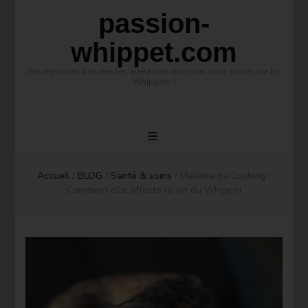
passion-
whippet.com
Des réponses à toutes les questions que vous vous posez sur les
Whippets !
Accueil
/
BLOG
/
Santé & soins
/
Maladie de Cushing :
Comment elle affecte la vie du Whippet