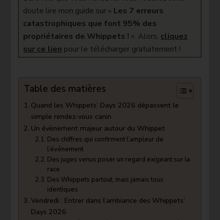
mêler
doute lire mon guide sur «
Les 7 erreurs
compétition
catastrophiques que font 95% des
et
rencontres
propriétaires de Whippets !
». Alors,
c
liquez
?
sur ce lien
pour le télécharger gratuitement !
Table des matières
Quand les Whippets’ Days 2026 dépassent le
simple rendez-vous canin
Un évènement majeur autour du Whippet
Des chiffres qui confirment l’ampleur de
l’événement
Des juges venus poser un regard exigeant sur la
race
Des Whippets partout, mais jamais tous
identiques
Vendredi : Entrer dans l’ambiance des Whippets’
Days 2026