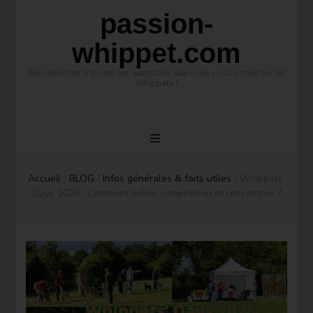
passion-
whippet.com
Des réponses à toutes les questions que vous vous posez sur les
Whippets !
Accueil
/
BLOG
/
Infos générales & faits utiles
/
Whippets’
Days 2026 : Comment mêler compétition et rencontres ?