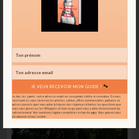
Il y a des jeunes chiens, des vétérans, des Whippets
très habitués aux expositions, d’autres plus émus par
l’ambiance. Des robes différentes, des allures
variées, des tempéraments qui ne se ressemblent
pas toujours.
Et c’est aussi cela qui rend ce type de
rassemblement intéressant : il rappelle qu’
il
n’existe pas un Whippet figé dans une image
parfaite. Il existe des Whippets
, avec leurs
🐾
JE VEUX RECEVOIR MON GUIDE !
lignées, leurs morphologies, leurs aptitudes, leurs
histoires et leurs humains.
Je hais les spams : votre adresse email ne sera jamais cédée ni revendue. En vous
inscrivant ici, vous recevrez les articles, vidéos, offres commerciales, podcasts et
autres conseils pour vous aider à trouver des réponses à toutes les questions que
vous vous posez sur les Whippets et tout ce qui peut vous y aider directement ou
indirectement. Voir mentions légales complètes en bas de page. Vous pouvez vous
.
désabonner à tout instant