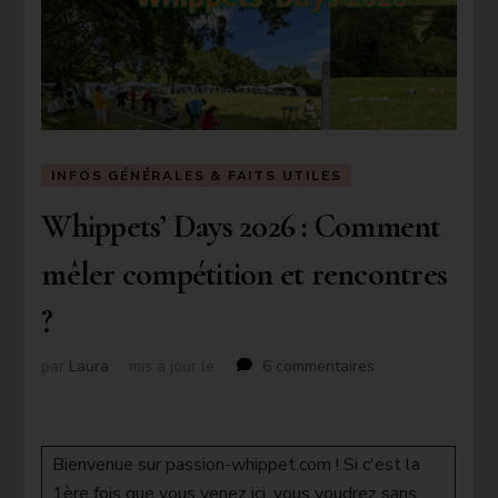
INFOS GÉNÉRALES & FAITS UTILES
Whippets’ Days 2026 : Comment
mêler compétition et rencontres
?
sur
par
Laura
mis à jour le
6 commentaires
Whippets’
Days
2026
:
Bienvenue sur passion-whippet.com ! Si c'est la
Comment
1ère fois que vous venez ici, vous voudrez sans