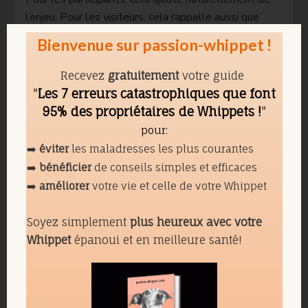
l’enjeu. Pour les visiteurs, cela rappelle aussi que
derrière la beauté apparente d’un ring, il y a une
Bienvenue sur passion-whippet !
lecture précise, exigeante et parfois très technique
du Whippet.
Recevez
gratuitement
votre guide
"
Les 7 erreurs catastrophiques que font
Des Whippets partout, mais
95% des propriétaires de Whippets !
"
jamais tous identiques
pour:
➡️
éviter
les maladresses les plus courantes
➡️
bénéficier
de conseils simples et efficaces
Pour quelqu’un qui aime le Whippet, ce type de
➡️
améliorer
votre vie et celle de votre Whippet
week-end est forcément impressionnant. Pendant
trois jours, on en voit partout. Près des rings. Dans
Soyez simplement
plus heureux avec votre
les allées. Sous les barnums. Dans les bras parfois,
Whippet
épanoui et en meilleure santé!
roulés dans une couverture, ou dressés sur leurs
longues pattes à observer le monde avec cet air à la
fois digne, curieux ou légèrement dramatique qu’ils
savent si bien prendre.