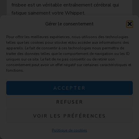
frisbee est un véritable entraînement cérébral qui
fatigue sainement votre Whippet.
Gérer le consentement
Bénéfices à long terme et
Pour offrir les meilleures expériences, nous utilisons des technologies
avantages uniques
telles que les cookies pour stocker et/ou accéder aux informations des
appareils. Le fait de consentir à ces technologies nous permettra de
traiter des données telles que le comportement de navigation ou les ID
Le frisbee pratiqué correctement devient
uniques sur ce site. Le fait de ne pas consentir ou de retirer son
consentement peut avoir un effet négatif sur certaines caractéristiques et
un
investissement santé
pour votre Whippet
fonctions.
senior. Les mouvements variés et contrôlés
maintiennent la souplesse articulaire, stimulent la
ACCEPTER
production de liquide synovial et retardent la perte
de mobilité liée au vieillissement. Un Whippet
REFUSER
habitué au frisbee conserve plus longtemps ses
réflexes et sa coordination.
VOIR LES PRÉFÉRENCES
Cette discipline présente des avantages uniques par
Politique de cookies
rapport aux autres sports canins.
Moins