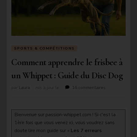
SPORTS & COMPÉTITIONS
Comment apprendre le frisbee à
un Whippet : Guide du Disc Dog
sur
par
Laura
mis à jour le
16 commentaires
Comment
apprendre
le
frisbee
Bienvenue sur passion-whippet.com ! Si c'est la
à
1ère fois que vous venez ici, vous voudrez sans
un
doute lire mon guide sur «
Les 7 erreurs
Whippet