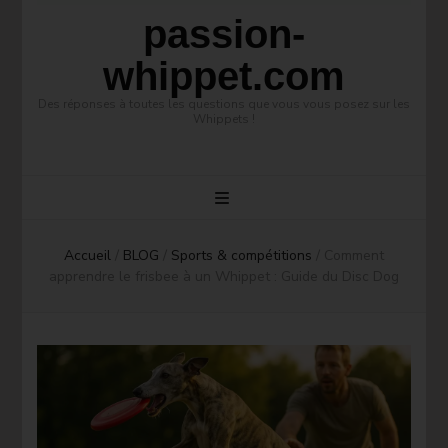
passion-
whippet.com
Des réponses à toutes les questions que vous vous posez sur les
Whippets !
Accueil
/
BLOG
/
Sports & compétitions
/
Comment
apprendre le frisbee à un Whippet : Guide du Disc Dog