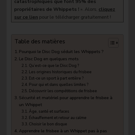
catastrophiques que font 95% des
:
Guide
propriétaires de Whippets !
». Alors,
c
liquez
du
sur ce lien
pour le télécharger gratuitement !
Disc
Dog
Table des matières
Pourquoi le Disc Dog séduit les Whippets ?
Le Disc Dog en quelques mots
Qu’est-ce que le Disc Dog ?
Les origines historiques du frisbee
Est-ce un sport à part entière ?
Pour qui et dans quelles limites ?
Découvrir les compétitions de frisbee
Sécurité et matériel pour apprendre le frisbee à
un Whippet
Âge, santé et surfaces
Échauffement et retour au calme
Choisir le bon disque
Apprendre le frisbee à un Whippet pas à pas