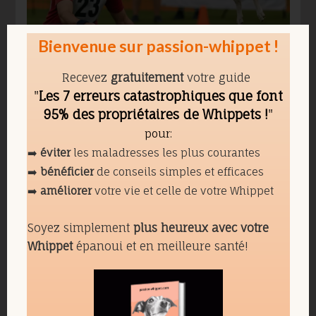
Bienvenue sur passion-whippet !
Recevez
gratuitement
votre guide
"
Les 7 erreurs catastrophiques que font
95% des propriétaires de Whippets !
"
pour:
➡️
éviter
les maladresses les plus courantes
Sécurité et matériel pour
➡️
bénéficier
de conseils simples et efficaces
apprendre le frisbee à un
➡️
améliorer
votre vie et celle de votre Whippet
Whippet
Soyez simplement
plus heureux avec votre
Whippet
épanoui et en meilleure santé!
Âge, santé et surfaces
En premier, attendez la
fin de la croissance
de