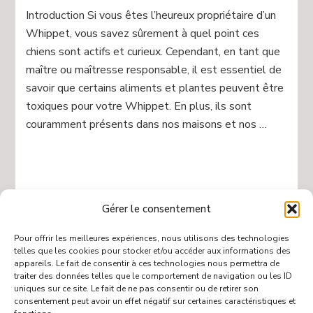
Whippet
Introduction Si vous êtes l’heureux propriétaire d’un
:
Whippet, vous savez sûrement à quel point ces
Aliments
et
chiens sont actifs et curieux. Cependant, en tant que
plantes
maître ou maîtresse responsable, il est essentiel de
toxiques
savoir que certains aliments et plantes peuvent être
à
toxiques pour votre Whippet. En plus, ils sont
éviter
pour
couramment présents dans nos maisons et nos …
votre
chien
🪴
Pagination
Gérer le consentement
Page
Page
Page
1
5
6
…
des
publications
Pour offrir les meilleures expériences, nous utilisons des technologies
telles que les cookies pour stocker et/ou accéder aux informations des
appareils. Le fait de consentir à ces technologies nous permettra de
traiter des données telles que le comportement de navigation ou les ID
uniques sur ce site. Le fait de ne pas consentir ou de retirer son
consentement peut avoir un effet négatif sur certaines caractéristiques et