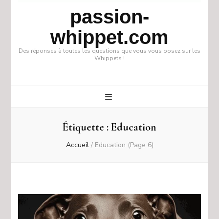
passion-
whippet.com
Des réponses à toutes les questions que vous vous posez sur les
Whippets !
Étiquette :
Education
Accueil
/
Education
(Page 6)