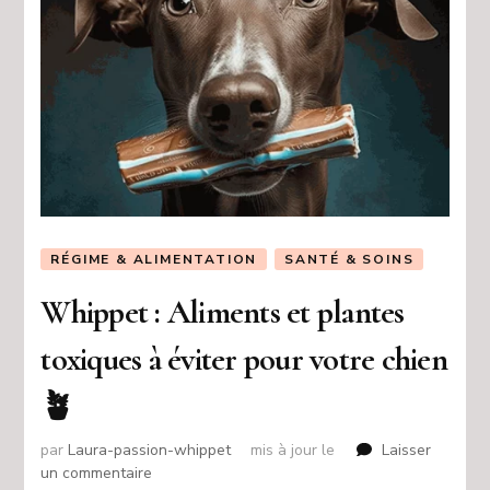
RÉGIME & ALIMENTATION
SANTÉ & SOINS
Whippet : Aliments et plantes
toxiques à éviter pour votre chien
🪴
par
Laura-passion-whippet
mis à jour le
Laisser
sur
un commentaire